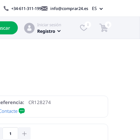
ES
+34-611-311-199
info@comprar24.es
Iniciar sesión
0
0
scar
Registro
eferencia:
CR128274