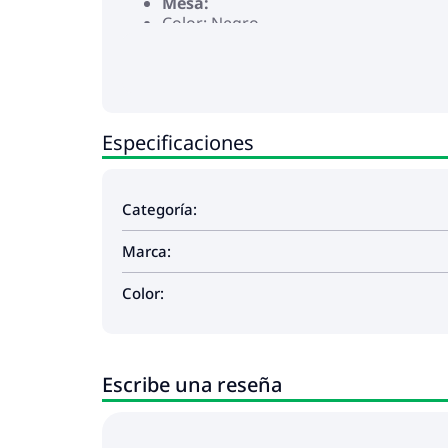
Mesa:
Color: Negro
Material: Ratán PE, acero con recubri
Dimensiones: 55 x 55 x 37 cm (largo x 
Cojín:
Color: Negro
Material de la cubierta: Tela (100% pol
Especificaciones
Material del relleno del cojín de asie
Material del relleno del cojín de resp
Dimensiones del cojín de asiento: 55 
Dimensiones del cojín de respaldo: 55
Categoría:
La entrega contiene:
2 x Asientos de esquina
Marca:
6 x Sofás centrales
2 x Sofás con reposabrazos
Color:
1 x Mesa de jardín
12 x Cojín trasero
10 x Cojines de asiento
Escribe una reseña