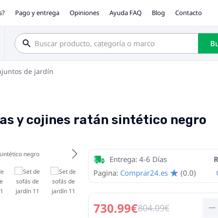
s?
Pago y entrega
Opiniones
Ayuda FAQ
Blog
Contacto
Bu
juntos de jardín
zas y cojines ratán sintético negro
Entrega: 4-6 Días
R
Pagina:
Comprar24.es
(0.0)
730.99€
804.09€