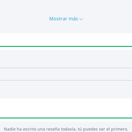
miento en polvo, vidrio templado
ancho x alto)
Mostrar más
iéster)
nto: Espuma
aldo: Fibra de algodón
x 55 x 3 cm (ancho x profundo x grosor)
 x 45 x 13 cm (largo x ancho x profundo)
Nadie ha escrito una reseña todavía, tú puedes ser el primero.