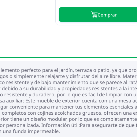
Сomprar
plemento perfecto para el jardín, terraza o patio, ya que pr
os o simplemente relajarte y disfrutar del aire libre. Mate
co resistente y de bajo mantenimiento que se parece al ratán 
bido a su durabilidad y propiedades resistentes a la intem
do resistente y duradero, por lo que es fácil de limpiar c
esa auxiliar: Este mueble de exterior cuenta con una mesa a
ugar conveniente para mantener tus elementos esenciales al
, completos con cojines acolchados gruesos, ofrecen una 
ior tiene un diseño modular, por lo que es completamente f
ior personalizada. Información útil:Para asegurarte de que
 una funda impermeable.