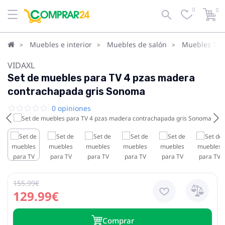
0
0
Muebles e interior
Muebles de salón
Muebles TV
VIDAXL
Set de muebles para TV 4 pzas madera
contrachapada gris Sonoma
0 opiniones
155.99€
129.99€
Сomprar