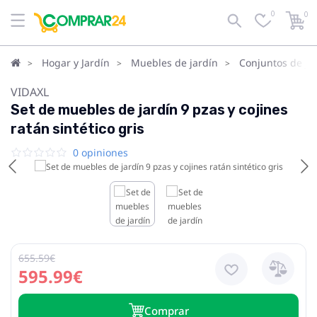
0
0
Hogar y Jardín
Muebles de jardín
Conjuntos de ja
VIDAXL
Set de muebles de jardín 9 pzas y cojines
ratán sintético gris
0 opiniones
655.59€
595.99€
Сomprar