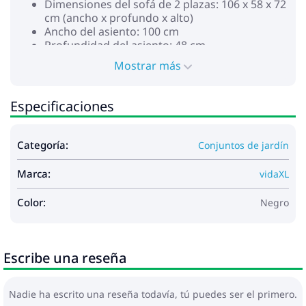
Dimensiones del sofá de 2 plazas: 106 x 58 x 72
cm (ancho x profundo x alto)
Ancho del asiento: 100 cm
Profundidad del asiento: 48 cm
Altura del asiento desde el suelo: 32 cm
Mostrar más
Sillón:
Dimensiones del sillón: 59 x 58 x 81 cm (ancho
x profundo x alto)
Especificaciones
Anchura del asiento: 51,5 cm
Profundidad del asiento: 48 cm
Altura del asiento desde el suelo: 32 cm
Categoría:
Conjuntos de jardín
Dimensiones de la mesa: 75 x 40 x 37 cm (largo
x ancho x alto)
Marca:
vidaXL
Grosor del vidrio: 5 mm
Requiere montaje: Sí
Color:
Negro
La entrega incluye:
2 x Sofás de dos plazas
4 x Sillones
2 x Mesas
Escribe una reseña
6 x Cojines de asiento
Nadie ha escrito una reseña todavía, tú puedes ser el primero.