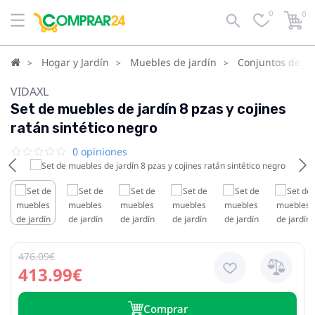
0
0
Hogar y Jardín
Muebles de jardín
Conjuntos de ja
VIDAXL
Set de muebles de jardín 8 pzas y cojines
ratán sintético negro
0 opiniones
476.09€
413.99€
Сomprar