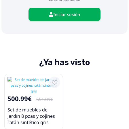
3 x Sofás centrales
1 x Mesa de centro
11 x Cojines traseros
Iniciar sesión
7 x Cojines de asiento
Máximo 110 kg por asiento.
¿Ya has visto
500.99€
551.09€
Set de muebles de
jardín 8 pzas y cojines
ratán sintético gris