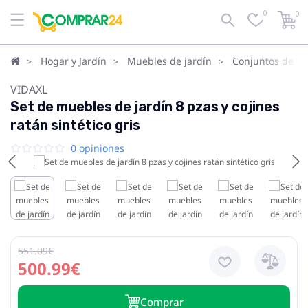
0
0
Hogar y Jardín
Muebles de jardín
Conjuntos de ja
VIDAXL
Set de muebles de jardín 8 pzas y cojines
ratán sintético gris
0 opiniones
551.09€
500.99€
Сomprar