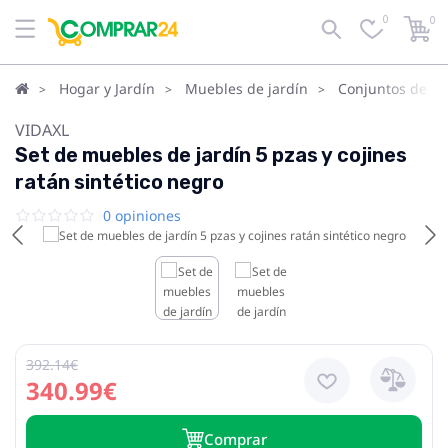
0
0
Hogar y Jardín
Muebles de jardín
Conjuntos de ja
VIDAXL
Set de muebles de jardín 5 pzas y cojines
ratán sintético negro
0 opiniones
392.14€
340.99€
Сomprar