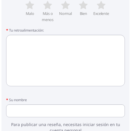
Dimensiones: 55 x 55 x 37 cm (largo x ancho x
alto)
Malo
Más o
Normal
Bien
Excelente
Cojín:
menos
Color: Negro
Material de la cubierta: Tela (100% poliéster)
Tu retroalimentación:
Material del relleno del cojín de asiento:
Espuma
Material del relleno del cojín de respaldo: Fibra
de algodón
Dimensiones del cojín de asiento: 55 x 55 x 3
cm (ancho x profundo x grosor)
Dimensiones del cojín de respaldo: 55 x 45 x 13
cm (largo x ancho x profundo)
La entrega contiene:
2 x Asientos centrales
2 x Sofás con reposabrazos
1 x Mesa de jardín
Su nombre
4 x Cojín trasero
4 x Cojines para asiento de taburete con funda
extraíble y lavable
Para publicar una reseña, necesitas iniciar sesión en tu
cuenta personal