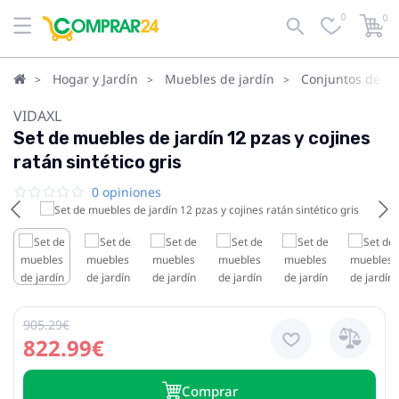
0
0
Hogar y Jardín
Muebles de jardín
Conjuntos de ja
VIDAXL
Set de muebles de jardín 12 pzas y cojines
ratán sintético gris
0 opiniones
905.29€
822.99€
Сomprar