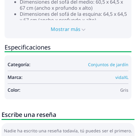
Dimensiones del sofá del medio: 60,5 x 64,5 x
67 cm (ancho x profundo x alto)
Dimensiones del sofá de la esquina: 64,5 x 64,5
x 67 cm (ancho x profundo x alto)
Dimensiones del reposapiés: 60 x 60 x 32 cm
Mostrar más
(ancho x profundo x alto)
Profundidad del asiento: 55,5 cm
Altura del asiento desde el suelo: 32 cm
Especificaciones
Grosor del cojín del asiento: 5 cm
Requiere montaje: Sí
La entrega incluye:
Categoría:
Conjuntos de jardín
3 x Sofás de esquina
5 x Sofás centrales
Marca:
vidaXL
4 x Reposapiés
12 x Cojines de asiento
Color:
Gris
11 x Cojines de respaldo
Escribe una reseña
Nadie ha escrito una reseña todavía, tú puedes ser el primero.