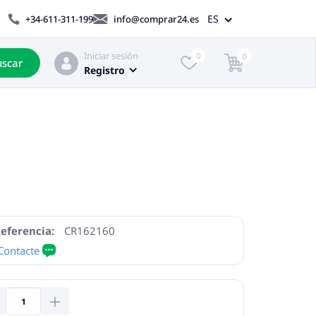
ES
+34-611-311-199
info@comprar24.es
Iniciar sesión
0
0
scar
Registro
eferencia:
CR162160