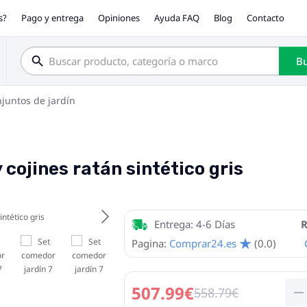
s?
Pago y entrega
Opiniones
Ayuda FAQ
Blog
Contacto
Bu
juntos de jardín
 cojines ratán sintético gris
Entrega: 4-6 Días
R
Pagina:
Comprar24.es
(0.0)
507.99€
558.79€