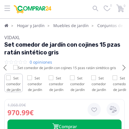
0
0
Hogar y Jardín
Muebles de jardín
Conjuntos de ja
VIDAXL
Set comedor de jardín con cojines 15 pzas
ratán sintético gris
0 opiniones
1,068.09€
970.99€
Сomprar