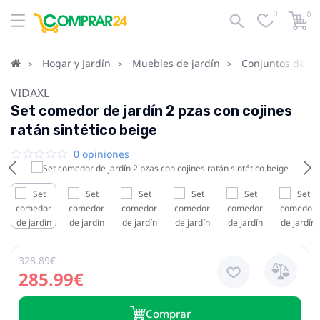
0
0
Hogar y Jardín
Muebles de jardín
Conjuntos de ja
VIDAXL
Set comedor de jardín 2 pzas con cojines
ratán sintético beige
0 opiniones
328.89€
285.99€
Сomprar