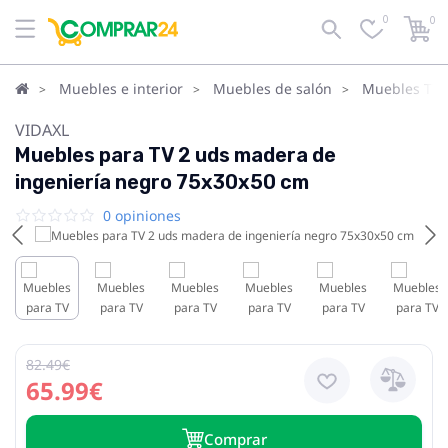
0
0
Muebles e interior
Muebles de salón
Muebles TV
VIDAXL
Muebles para TV 2 uds madera de
ingeniería negro 75x30x50 cm
0 opiniones
82.49€
65.99€
Сomprar