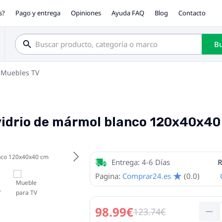
s?
Pago y entrega
Opiniones
Ayuda FAQ
Blog
Contacto
Bu
Muebles TV
vidrio de mármol blanco 120x40x4
Entrega: 4-6 Días
R
Pagina:
Comprar24.es
(0.0)
98.99€
123.74€