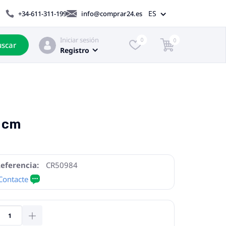
ES
+34-611-311-199
info@comprar24.es
Iniciar sesión
0
0
scar
Registro
0 cm
eferencia:
CR50984