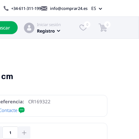
ES
+34-611-311-199
info@comprar24.es
Iniciar sesión
0
0
scar
Registro
1 cm
eferencia:
CR169322