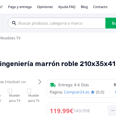
s?
Pago y entrega
Opiniones
Ayuda FAQ
Blog
Contacto
Bu
Muebles TV
ingeniería marrón roble 210x35x4
Entrega: 4-6 Días
R
Pagina:
Comprar24.es
(0.0)
119.99€
143.99€