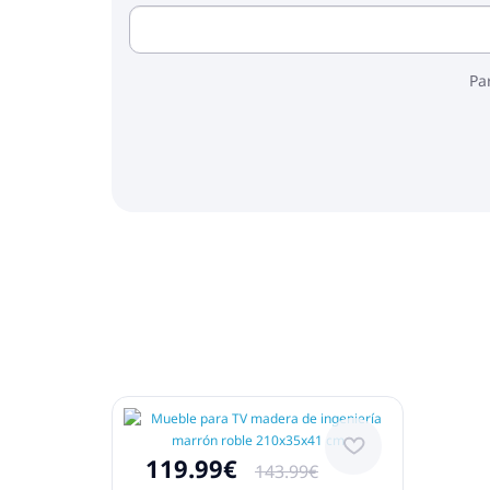
Pa
119.99€
143.99€