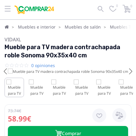
0
0
Muebles e interior
Muebles de salón
Muebles TV
VIDAXL
Mueble para TV madera contrachapada
roble Sonoma 90x35x40 cm
0 opiniones
73.74€
58.99€
Сomprar