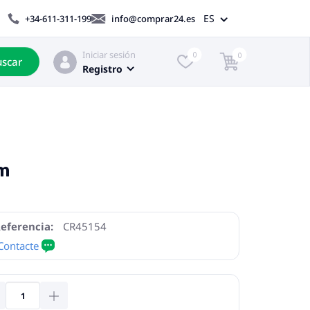
ES
+34-611-311-199
info@comprar24.es
Iniciar sesión
0
0
scar
Registro
cm
eferencia:
CR45154