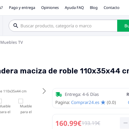
s?
Pago y entrega
Opiniones
Ayuda FAQ
Blog
Contacto
Bu
Muebles TV
madera maciza de roble 110x35x44 
Entrega: 4-6 Días
R
Pagina:
Comprar24.es
(0.0)
160.99€
193.19€