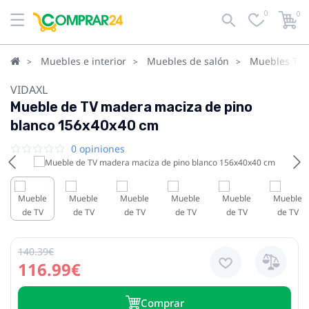
0
0
Muebles e interior
Muebles de salón
Muebles TV
VIDAXL
Mueble de TV madera maciza de pino
blanco 156x40x40 cm
0 opiniones
140.39€
116.99€
Сomprar