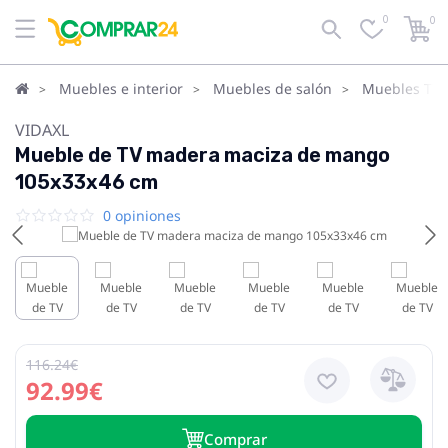
0
0
Muebles e interior
Muebles de salón
Muebles TV
VIDAXL
Mueble de TV madera maciza de mango
105x33x46 cm
0 opiniones
116.24€
92.99€
Сomprar