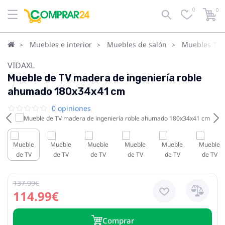
0
0
Muebles e interior
Muebles de salón
Muebles TV
VIDAXL
Mueble de TV madera de ingeniería roble
ahumado 180x34x41 cm
0 opiniones
137.99€
114.99€
Сomprar