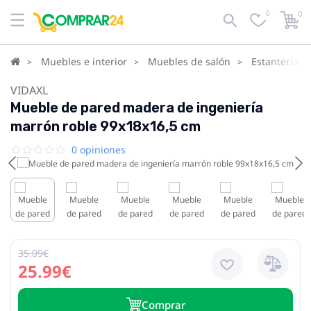
0
0
Muebles e interior
Muebles de salón
Estanterías 
VIDAXL
Mueble de pared madera de ingeniería
marrón roble 99x18x16,5 cm
0 opiniones
35.09€
25.99€
Сomprar