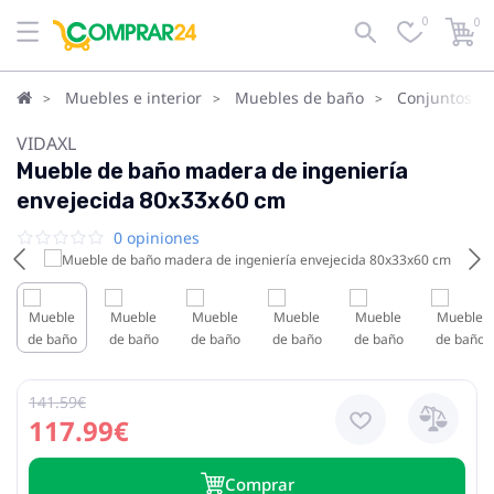
0
0
Muebles e interior
Muebles de baño
Conjuntos d
VIDAXL
Mueble de baño madera de ingeniería
envejecida 80x33x60 cm
0 opiniones
141.59€
117.99€
Сomprar