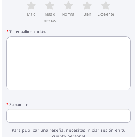
niños alejados del área de montaje. Precaución: Lea
atentamente las instrucciones antes de usar y
consérvelas para futuras consultas.
Malo
Más o
Normal
Bien
Excelente
menos
Tu retroalimentación:
Su nombre
Para publicar una reseña, necesitas iniciar sesión en tu
cuenta personal