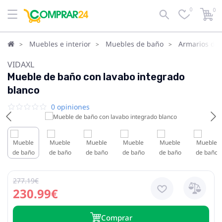
0
0
Muebles e interior
Muebles de baño
Armarios de
VIDAXL
Mueble de baño con lavabo integrado
blanco
0 opiniones
277.19€
230.99€
Сomprar