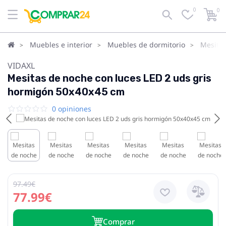
0
0
Muebles e interior
Muebles de dormitorio
Mesita
VIDAXL
Mesitas de noche con luces LED 2 uds gris
hormigón 50x40x45 cm
0 opiniones
97.49€
77.99€
Сomprar