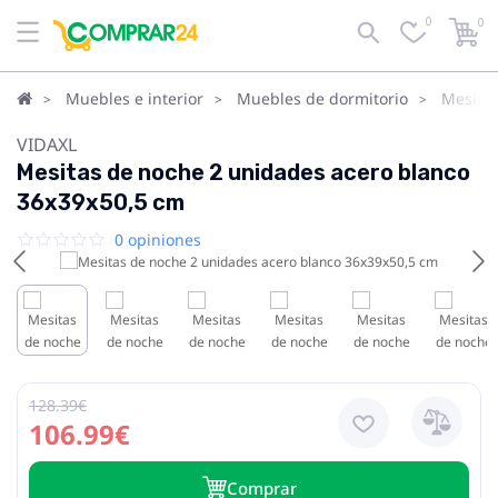
0
0
Muebles e interior
Muebles de dormitorio
Mesita
VIDAXL
Mesitas de noche 2 unidades acero blanco
36x39x50,5 cm
0 opiniones
128.39€
106.99€
Сomprar