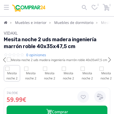
0
0
Muebles e interior
Muebles de dormitorio
Mesita
VIDAXL
Mesita noche 2 uds madera ingeniería
marrón roble 40x35x47,5 cm
0 opiniones
74.99€
59.99€
Сomprar