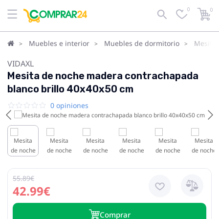
0
0
Muebles e interior
Muebles de dormitorio
Mesita
VIDAXL
Mesita de noche madera contrachapada
blanco brillo 40x40x50 cm
0 opiniones
55.89€
42.99€
Сomprar