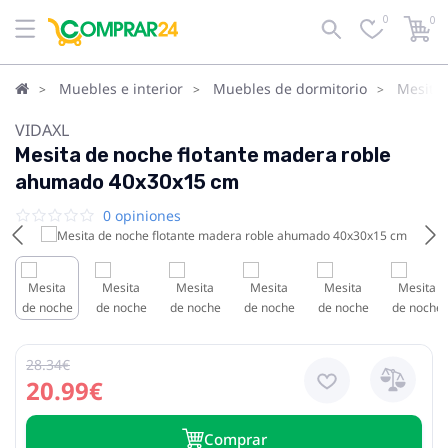
0
0
Muebles e interior
Muebles de dormitorio
Mesita
VIDAXL
Mesita de noche flotante madera roble
ahumado 40x30x15 cm
0 opiniones
28.34€
20.99€
Сomprar