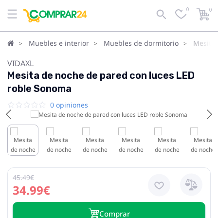
0
0
Muebles e interior
Muebles de dormitorio
Mesita
VIDAXL
Mesita de noche de pared con luces LED
roble Sonoma
0 opiniones
45.49€
34.99€
Сomprar