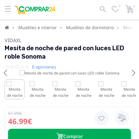
0
0
Muebles e interior
Muebles de dormitorio
Mesita
VIDAXL
Mesita de noche de pared con luces LED
roble Sonoma
0 opiniones
61.09€
46.99€
Сomprar