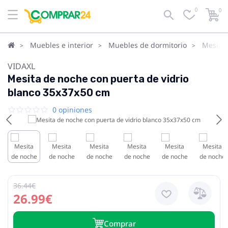
0
0
Muebles e interior
Muebles de dormitorio
Mesita
VIDAXL
Mesita de noche con puerta de vidrio
blanco 35x37x50 cm
0 opiniones
36.44€
26.99€
Сomprar