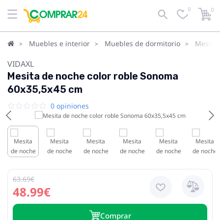
0
0
Muebles e interior
Muebles de dormitorio
Mesita
VIDAXL
Mesita de noche color roble Sonoma
60x35,5x45 cm
0 opiniones
63.69€
48.99€
Сomprar