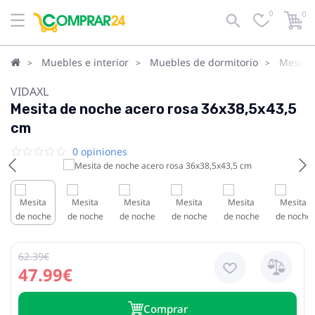
0
0
Muebles e interior
Muebles de dormitorio
Mesita
VIDAXL
Mesita de noche acero rosa 36x38,5x43,5
cm
0 opiniones
62.39€
47.99€
Сomprar