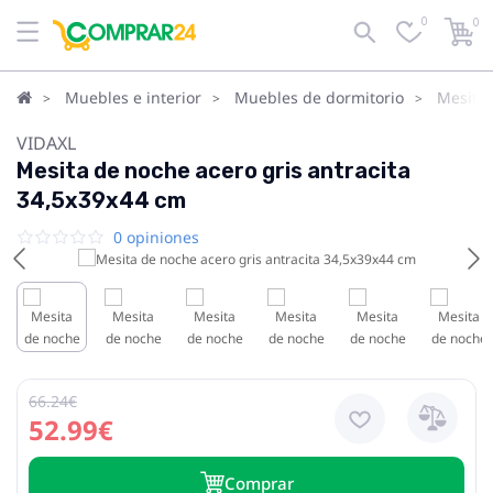
0
0
Muebles e interior
Muebles de dormitorio
Mesita
VIDAXL
Mesita de noche acero gris antracita
34,5x39x44 cm
0 opiniones
66.24€
52.99€
Сomprar