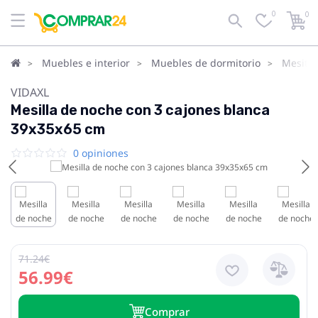
0
0
Muebles e interior
Muebles de dormitorio
Mesita
VIDAXL
Mesilla de noche con 3 cajones blanca
39x35x65 cm
0 opiniones
71.24€
56.99€
Сomprar