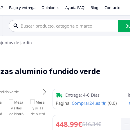
s?
Pago y entrega
Opiniones
Ayuda FAQ
Blog
Contacto
Bu
juntos de jardín
iezas aluminio fundido verde
Entrega: 4-6 Días
R
Pagina:
Comprar24.es
(0.0)
448.99€
516.34€