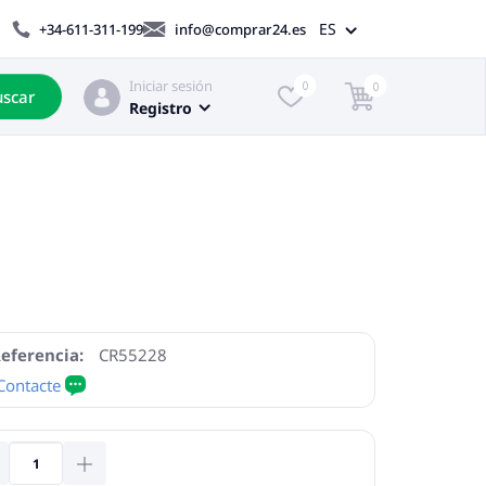
ES
+34-611-311-199
info@comprar24.es
Iniciar sesión
0
0
scar
Registro
eferencia:
CR55228