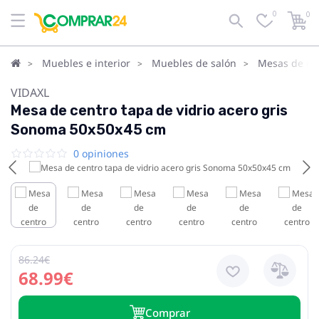
0
0
Muebles e interior
Muebles de salón
Mesas de cen
VIDAXL
Mesa de centro tapa de vidrio acero gris
Sonoma 50x50x45 cm
0 opiniones
86.24€
68.99€
Сomprar