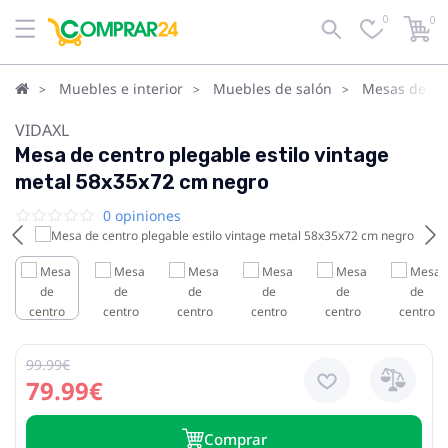
0
0
Muebles e interior
Muebles de salón
Mesas de cen
VIDAXL
Mesa de centro plegable estilo vintage
metal 58x35x72 cm negro
0 opiniones
99.99€
79.99€
Сomprar