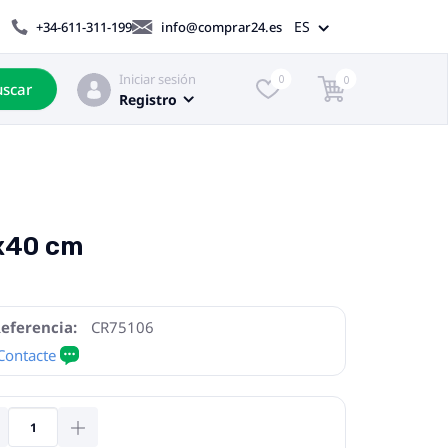
ES
+34-611-311-199
info@comprar24.es
Iniciar sesión
0
0
scar
Registro
5x40 cm
eferencia:
CR75106