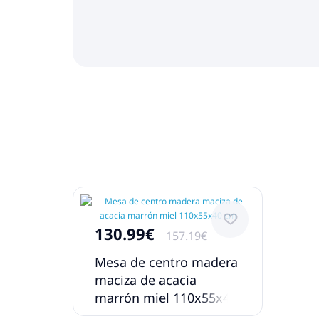
130.99€
157.19€
Mesa de centro madera
maciza de acacia
marrón miel 110x55x40
cm