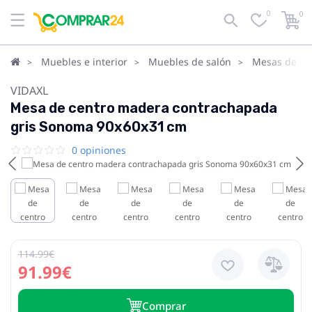
0
0
Muebles e interior
Muebles de salón
Mesas de cen
VIDAXL
Mesa de centro madera contrachapada
gris Sonoma 90x60x31 cm
0 opiniones
114.99€
91.99€
Сomprar