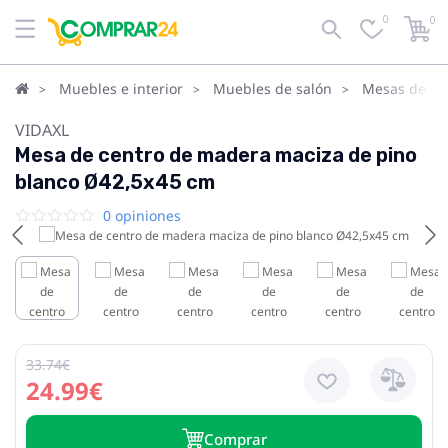
0
0
Muebles e interior
Muebles de salón
Mesas de cen
VIDAXL
Mesa de centro de madera maciza de pino
blanco Ø42,5x45 cm
0 opiniones
33.74€
24.99€
Сomprar