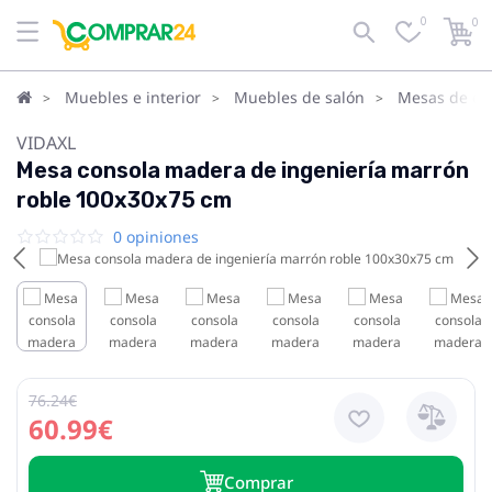
0
0
Muebles e interior
Muebles de salón
Mesas de cen
VIDAXL
Mesa consola madera de ingeniería marrón
roble 100x30x75 cm
0 opiniones
76.24€
60.99€
Сomprar