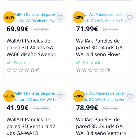
-20%
-20%
69.99€
71.99€
87.49€
89.99€
WallArt Paneles de
WallArt Paneles de
pared 3D 24 uds GA-
pared 3D 24 uds GA-
WA06 diseño Sweeps
WA14 diseño Flows
En stock
En stock
(0)
(0)
-23%
-20%
41.99€
78.99€
54.59€
98.74€
WallArt Paneles de
WallArt Paneles de
pared 3D Ventura 12
pared 3D 24 uds GA-
uds GA-WA13
WA13 diseño Ventura