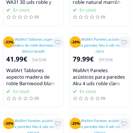
WA31 30 uds roble y
roble natural marrón
blanco lavado
de sillín
En stock
En stock
(0)
(0)
-23%
-20%
41.99€
79.99€
54.59€
99.99€
WallArt Tablones
WallArt Paneles
aspecto madera de
acústicos para paredes
roble Barnwood blanco
Aku 4 uds roble claro
lavado
En stock
En stock
(0)
(0)
-20%
-20%