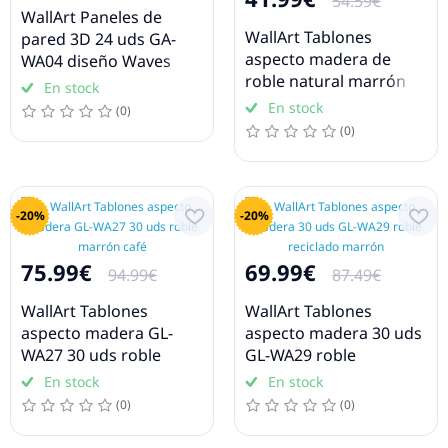
54.59€
WallArt Paneles de
WallArt Tablones
pared 3D 24 uds GA-
aspecto madera de
WA04 diseño Waves
roble natural marrón
En stock
latte
En stock
(0)
(0)
-20%
-20%
75.99€
69.99€
94.99€
87.49€
WallArt Tablones
WallArt Tablones
aspecto madera GL-
aspecto madera 30 uds
WA27 30 uds roble
GL-WA29 roble
marrón café
reciclado marrón
En stock
En stock
(0)
(0)