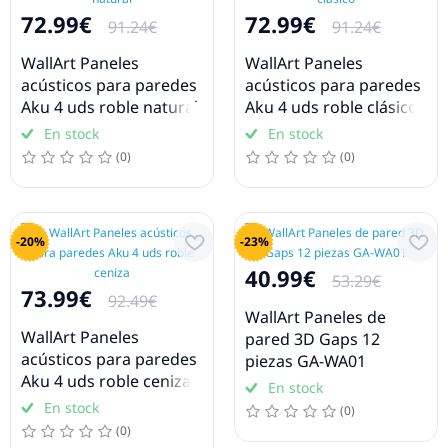
72.99€
72.99€
91.24€
91.24€
WallArt Paneles
WallArt Paneles
acústicos para paredes
acústicos para paredes
Aku 4 uds roble natural
Aku 4 uds roble clásico
En stock
En stock
(0)
(0)
-20%
-23%
40.99€
53.29€
73.99€
92.49€
WallArt Paneles de
WallArt Paneles
pared 3D Gaps 12
acústicos para paredes
piezas GA-WA01
Aku 4 uds roble ceniza
En stock
En stock
(0)
(0)