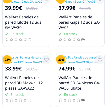
39.99€
37.99€
51.99€
49.39€
WallArt Paneles de
WallArt Paneles de
pared Julotte 12 uds
pared Gaps 12 uds GA-
GA-WA30
WA06
En stock
En stock
(0)
(0)
-23%
-20%
38.99€
74.99€
50.69€
93.74€
WallArt Paneles de
WallArt Paneles de
pared 3D Maxwell 12
pared 3D 24 piezas GA-
piezas GA-WA22
WA30 Julotte
En stock
En stock
(0)
(0)