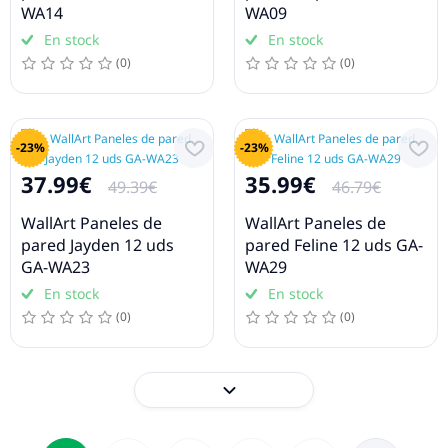
WA14
WA09
En stock
En stock
(0)
(0)
-23%
-23%
37.99€
35.99€
49.39€
46.79€
WallArt Paneles de
WallArt Paneles de
pared Jayden 12 uds
pared Feline 12 uds GA-
GA-WA23
WA29
En stock
En stock
(0)
(0)