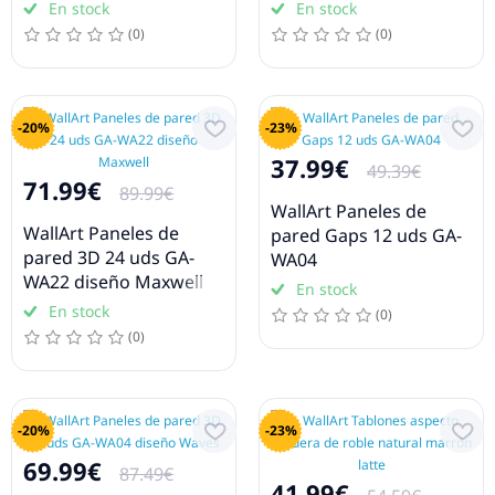
En stock
En stock
(0)
(0)
-20%
-23%
37.99€
49.39€
71.99€
89.99€
WallArt Paneles de
WallArt Paneles de
pared Gaps 12 uds GA-
pared 3D 24 uds GA-
WA04
WA22 diseño Maxwell
En stock
En stock
(0)
(0)
-20%
-23%
69.99€
87.49€
41.99€