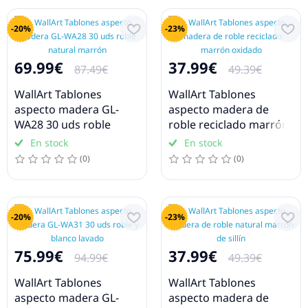
-20%
-23%
69.99€
37.99€
87.49€
49.39€
WallArt Tablones
WallArt Tablones
aspecto madera GL-
aspecto madera de
WA28 30 uds roble
roble reciclado marrón
natural marrón
oxidado
En stock
En stock
(0)
(0)
-20%
-23%
75.99€
37.99€
94.99€
49.39€
WallArt Tablones
WallArt Tablones
aspecto madera GL-
aspecto madera de