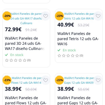
-20%
-23%
40.99€
53.29€
72.99€
91.24€
WallArt Paneles de
WallArt Paneles de
pared Tetris 12 uds GA-
pared 3D 24 uds GA-
WA16
WA17 diseño Cullinans
En stock
En stock
(0)
(0)
-23%
-23%
38.99€
38.99€
50.69€
50.69€
WallArt Paneles de
WallArt Paneles de
pared Flows 12 uds GA-
pared Gaps 12 uds GA-