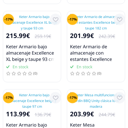
-17%
-17%
215.99€
201.99€
259.19€
242.39€
Keter Armario bajo
Keter Armario de
almacenaje Excellence
almacenaje con
XL beige y taupe 93 cm
estantes Excellence
beige taupe 182 cm
En stock
En stock
(0)
(0)
-17%
-17%
113.99€
203.99€
136.79€
244.79€
Keter Armario bajo
Keter Mesa