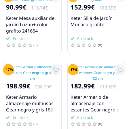
90.99€
152.99€
113.74€
183.59€
Keter Mesa auxiliar de
Keter Silla de jardín
jardín Luzon+ color
Monaco grafito
grafito 241664
En stock
En stock
(0)
(0)
-17%
-17%
198.99€
182.99€
238.79€
219.59€
Keter Armario
Keter Armario de
almacenaje multiusos
almacenaje con
Gear negro y gris 182
estantes Gear negro y
cm
gris 182 cm
En stock
En stock
(0)
(0)