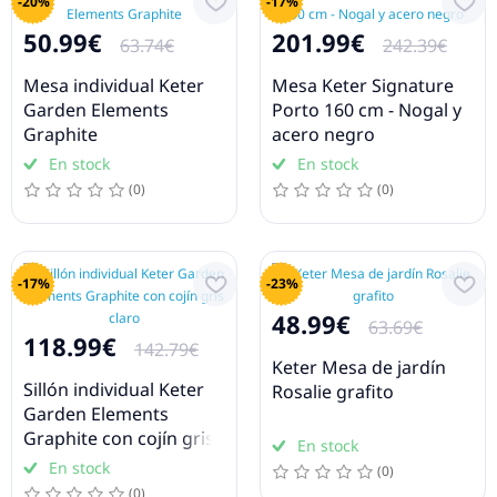
-20%
-17%
50.99€
201.99€
63.74€
242.39€
Mesa individual Keter
Mesa Keter Signature
Garden Elements
Porto 160 cm - Nogal y
Graphite
acero negro
En stock
En stock
(0)
(0)
-17%
-23%
48.99€
63.69€
118.99€
142.79€
Keter Mesa de jardín
Sillón individual Keter
Rosalie grafito
Garden Elements
Graphite con cojín gris
En stock
claro
En stock
(0)
(0)