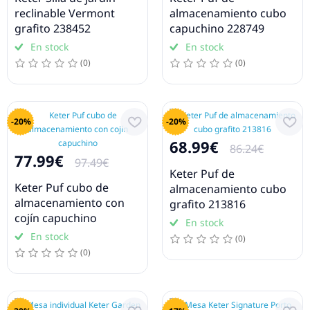
reclinable Vermont
almacenamiento cubo
grafito 238452
capuchino 228749
En stock
En stock
(0)
(0)
-20%
-20%
68.99€
86.24€
77.99€
97.49€
Keter Puf de
Keter Puf cubo de
almacenamiento cubo
almacenamiento con
grafito 213816
cojín capuchino
En stock
En stock
(0)
(0)