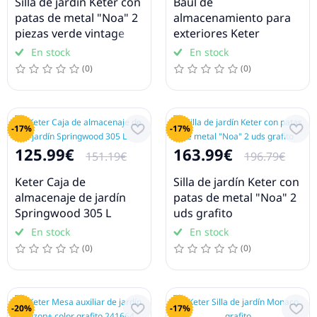
Silla de jardín Keter con
Baúl de
patas de metal "Noa" 2
almacenamiento para
piezas verde vintage
exteriores Keter
"Comfy" 270L antracita
En stock
En stock
(0)
(0)
-17%
-17%
125.99€
163.99€
151.19€
196.79€
Keter Caja de
Silla de jardín Keter con
almacenaje de jardín
patas de metal "Noa" 2
Springwood 305 L
uds grafito
En stock
En stock
(0)
(0)
-20%
-17%