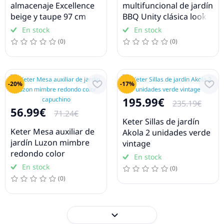
almacenaje Excellence
multifuncional de jardín
beige y taupe 97 cm
BBQ Unity clásica look
madera
En stock
En stock
(0)
(0)
-20%
-17%
195.99€
235.19€
56.99€
71.24€
Keter Sillas de jardín
Keter Mesa auxiliar de
Akola 2 unidades verde
jardín Luzon mimbre
vintage
redondo color
En stock
capuchino
En stock
(0)
(0)