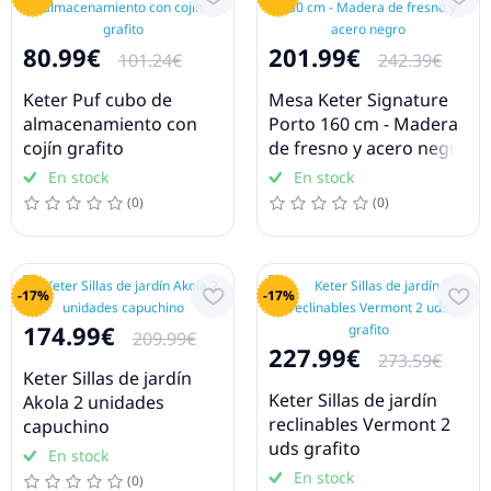
80.99€
201.99€
101.24€
242.39€
Keter Puf cubo de
Mesa Keter Signature
almacenamiento con
Porto 160 cm - Madera
cojín grafito
de fresno y acero negro
En stock
En stock
(0)
(0)
-17%
-17%
174.99€
209.99€
227.99€
273.59€
Keter Sillas de jardín
Keter Sillas de jardín
Akola 2 unidades
reclinables Vermont 2
capuchino
uds grafito
En stock
En stock
(0)