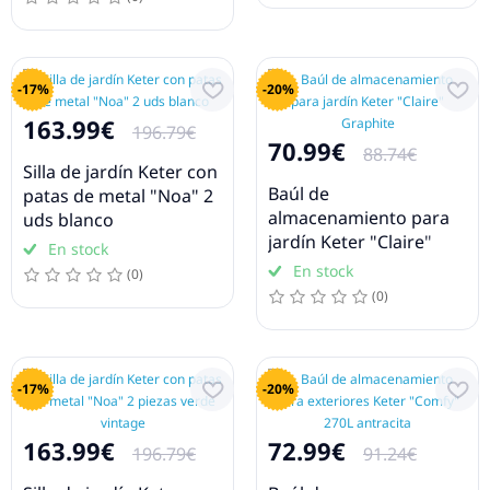
-17%
-20%
163.99€
196.79€
70.99€
88.74€
Silla de jardín Keter con
Baúl de
patas de metal "Noa" 2
almacenamiento para
uds blanco
jardín Keter "Claire"
En stock
Graphite
En stock
(0)
(0)
-17%
-20%
163.99€
72.99€
196.79€
91.24€