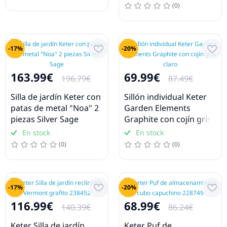
(0)
-17%
-20%
163.99€
69.99€
196.79€
87.49€
Silla de jardín Keter con
Sillón individual Keter
patas de metal "Noa" 2
Garden Elements
piezas Silver Sage
Graphite con cojín gris
claro
En stock
En stock
(0)
(0)
-17%
-20%
116.99€
68.99€
140.39€
86.24€
Keter Silla de jardín
Keter Puf de