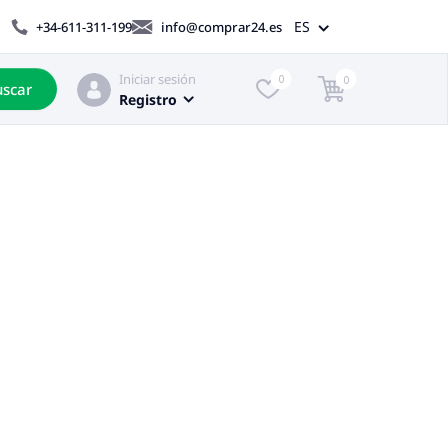
ES
+34-611-311-199
info@comprar24.es
Iniciar sesión
0
0
scar
Registro