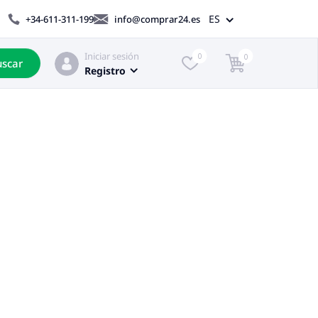
ES
+34-611-311-199
info@comprar24.es
Iniciar sesión
0
0
scar
Registro