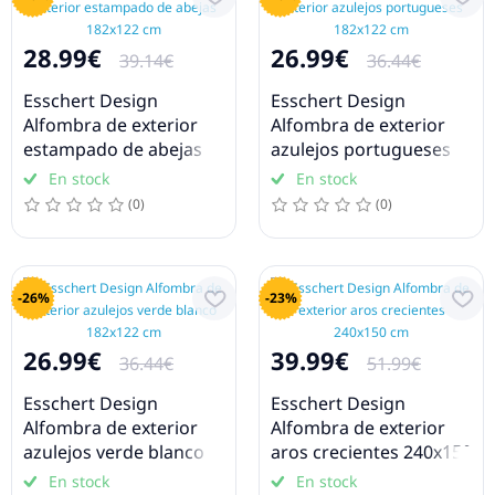
28.99€
26.99€
39.14€
36.44€
Esschert Design
Esschert Design
Alfombra de exterior
Alfombra de exterior
estampado de abejas
azulejos portugueses
182x122 cm
182x122 cm
En stock
En stock
(0)
(0)
-26%
-23%
26.99€
39.99€
36.44€
51.99€
Esschert Design
Esschert Design
Alfombra de exterior
Alfombra de exterior
azulejos verde blanco
aros crecientes 240x150
182x122 cm
cm
En stock
En stock