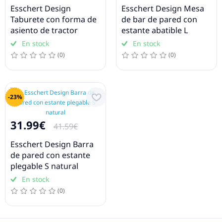
Esschert Design
Esschert Design Mesa
Taburete con forma de
de bar de pared con
asiento de tractor
estante abatible L
verde
natural
En stock
En stock
(0)
(0)
-23%
31.99€
41.59€
Esschert Design Barra
de pared con estante
plegable S natural
En stock
(0)