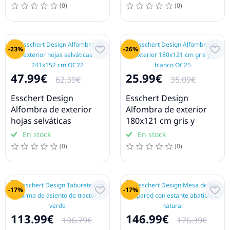
(0)
(0)
-23%
-26%
47.99€
25.99€
62.39€
35.09€
Esschert Design
Esschert Design
Alfombra de exterior
Alfombra de exterior
hojas selváticas
180x121 cm gris y
241x152 cm OC22
blanco OC25
En stock
En stock
(0)
(0)
-17%
-17%
113.99€
146.99€
136.79€
176.39€