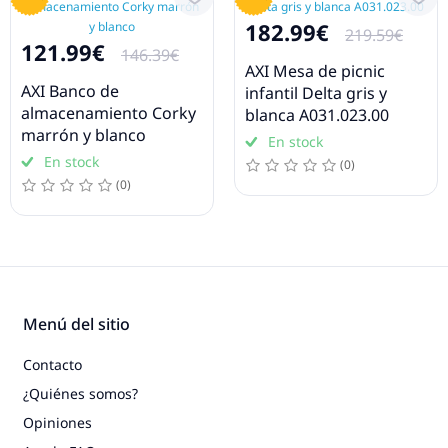
182.99€
219.59€
121.99€
146.39€
AXI Mesa de picnic
AXI Banco de
infantil Delta gris y
almacenamiento Corky
blanca A031.023.00
marrón y blanco
En stock
En stock
(0)
(0)
Menú del sitio
Contacto
¿Quiénes somos?
Opiniones