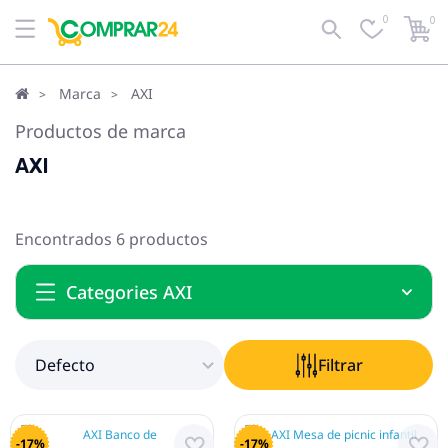
0
0
Defecto
Filtrar
Marca
AXI
Productos de marca
AXI
Encontrados 6 productos
Categories AXI
Defecto
Filtrar
-17%
-17%