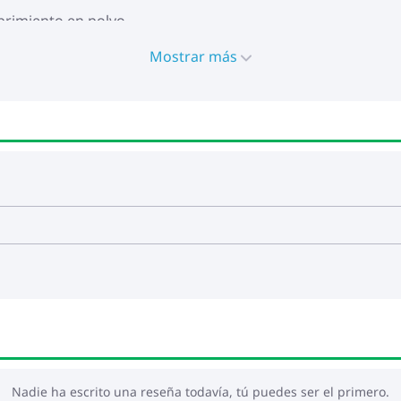
ubrimiento en polvo
 profundo x alto)
(ancho x profundo)
Mostrar más
cm
iéster)
nto: Espuma
aldo: Fibra de algodón
x 55 x 3 cm (ancho x profundo x grosor)
 x 45 x 13 cm (largo x ancho x profundo)
íble y lavable
Nadie ha escrito una reseña todavía, tú puedes ser el primero.