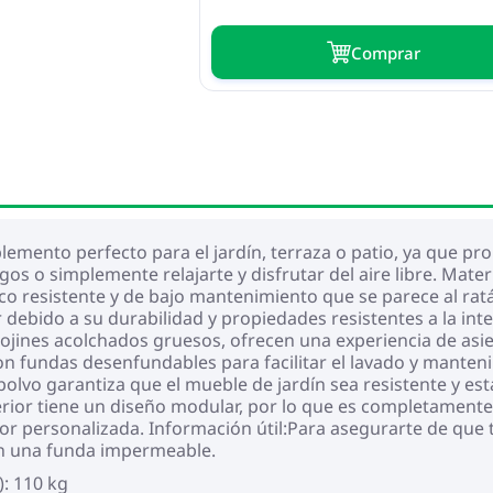
Сomprar
plemento perfecto para el jardín, terraza o patio, ya que pr
os o simplemente relajarte y disfrutar del aire libre. Mate
co resistente y de bajo mantenimiento que se parece al ratán 
ebido a su durabilidad y propiedades resistentes a la int
cojines acolchados gruesos, ofrecen una experiencia de a
con fundas desenfundables para facilitar el lavado y manten
lvo garantiza que el mueble de jardín sea resistente y estab
ior tiene un diseño modular, por lo que es completamente f
ior personalizada. Información útil:Para asegurarte de que
 una funda impermeable.
): 110 kg