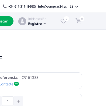
ES
+34-611-311-199
info@comprar24.es
Iniciar sesión
0
0
scar
Registro
E
eferencia:
CR161383