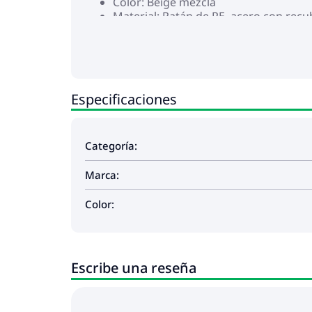
Color: Beige mezcla
Material: Ratán de PE, acero con rec
Dimensiones: 55 x 55 x 37 cm (ancho x
Dimensiones del asiento: 55 x 55 cm 
Altura del asiento desde el suelo: 37 
Cojín:
Color: Gris claro
Especificaciones
Material de la cubierta: Tela (100% pol
Material del relleno del cojín de asie
Material del relleno del cojín de resp
Dimensiones del cojín de asiento: 55 
Categoría:
Dimensiones del cojín de respaldo: 55
La entrega contiene:
Marca:
1 x Sofá de esquina
3 x Sofás centrales
Color:
2 x Sofás con reposabrazos
1 x Reposapiés
8 x Cojines de respaldo
7 x Cojines de asiento con funda extra
Escribe una reseña