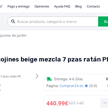
s?
Pago y entrega
Opiniones
Ayuda FAQ
Blog
Contacto
Bu
juntos de jardín
cojines beige mezcla 7 pzas ratán P
Entrega: 4-6 Días
R
Pagina:
Comprar24.es
(0.0)
440.99€
507.14€