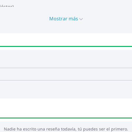
iéster)
nto: Espuma
aldo: Fibra de algodón
Mostrar más
x 55 x 3 cm (ancho x profundo x grosor)
 x 45 x 13 cm (largo x ancho x profundo)
íble y lavable
Nadie ha escrito una reseña todavía, tú puedes ser el primero.