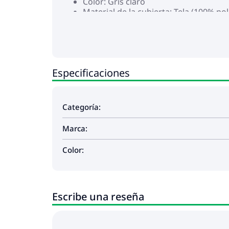
Color: Gris claro
Material de la cubierta: Tela (100% pol
Material del relleno del cojín de asie
Material del relleno del cojín de resp
Dimensiones del cojín de asiento: 55 
Dimensiones del cojín de respaldo: 55
La entrega contiene:
Especificaciones
2 x Asientos centrales
2 x Sofás con reposabrazos
1 x Reposapiés
5 x Cojines de respaldo
Categoría:
5 x Cojines de asiento con funda extra
Marca:
Color:
Escribe una reseña