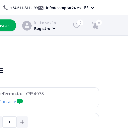
ES
+34-611-311-199
info@comprar24.es
Iniciar sesión
0
0
scar
Registro
E
eferencia:
CR54078