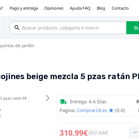
s?
Pago y entrega
Opiniones
Ayuda FAQ
Blog
Contacto
Bu
juntos de jardín
cojines beige mezcla 5 pzas ratán P
Entrega: 4-6 Días
R
Pagina:
Comprar24.es
(0.0)
310.99€
357.64€