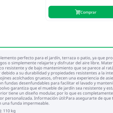
Сomprar
plemento perfecto para el jardín, terraza o patio, ya que pr
os o simplemente relajarte y disfrutar del aire libre. Mate
co resistente y de bajo mantenimiento que se parece al ratán 
ebido a su durabilidad y propiedades resistentes a la int
cojines acolchados gruesos, ofrecen una experiencia de a
con fundas desenfundables para facilitar el lavado y manten
lvo garantiza que el mueble de jardín sea resistente y estab
ior tiene un diseño modular, por lo que es completamente f
ior personalizada. Información útil:Para asegurarte de que
 una funda impermeable.
): 110 kg