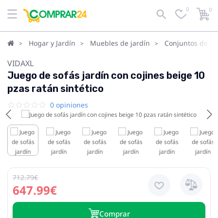
0
0
Hogar y Jardín
Muebles de jardín
Conjuntos de ja
VIDAXL
Juego de sofás jardín con cojines beige 10
pzas ratán sintético
0 opiniones
712.79€
647.99€
Сomprar