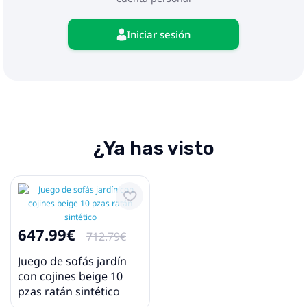
Dimensiones del cojín de respaldo: 55 x 45 x 13
cm (largo x ancho x profundo)
La entrega contiene:
Iniciar sesión
2 x Asientos de esquina
5 x Asientos centrales
2 x Sofás con reposabrazos
1 x Mesa de jardín
11 x Cojines traseros
9 x Cojines de asiento con funda extraíble y
lavable
¿Ya has visto
647.99€
712.79€
Juego de sofás jardín
con cojines beige 10
pzas ratán sintético