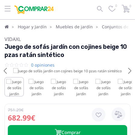
0
0
Hogar y Jardín
Muebles de jardín
Conjuntos de ja
VIDAXL
Juego de sofás jardín con cojines beige 10
pzas ratán sintético
0 opiniones
751.29€
682.99€
Сomprar